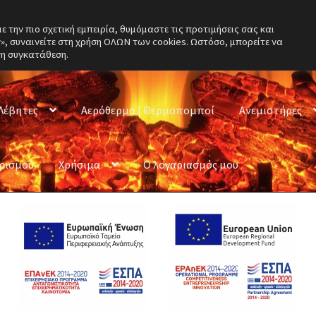
την πιο σχετική εμπειρία, θυμόμαστε τις προτιμήσεις σας και
, συναινείτε στη χρήση ΟΛΩΝ των cookies. Ωστόσο, μπορείτε να
νη συγκατάθεση.
Λέβητες
Αερόθερμα | Θερμοπομποί
Ανεμιστήρες
ερισμού
Χρήσιμα
Ο λογαριασμός μου