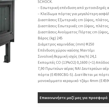
SCHOCK.
– Εσωτερική επένδυση από χυτοσιδηρές 
– Κλείδωμα πόρτας για μεγαλύτερη ασφάλ
Διαστάσεις Εξωτερικές cm (ύψος, πλάτος,
Διαστάσεις Εσωτερικές cm (ύψος, πλάτος,
Διαστάσεις Ανοίγματος Πόρτας cm (ύψος, 
Βάρος (kg) 245
Διάμετρος καμινάδας (mm) Φ250
Επένδυση χώρου καύσης Μαντέμι
Συνολική θερμική ισχύς (kw/h) 24,1
Εκπομπές CO (13%O2) 0,1600 (<1) Απόδοση
7,90 Πρωτεύων αέρας ΝΑΙ Δευτερεύων αέρα
πόρτα (E4590CBG-S). Διατίθεται με πόρτα
μονοκόμματο κεραμικό τζάμι 4mm (E459
Επικοινωνήστε μαζί μας για προσφορά