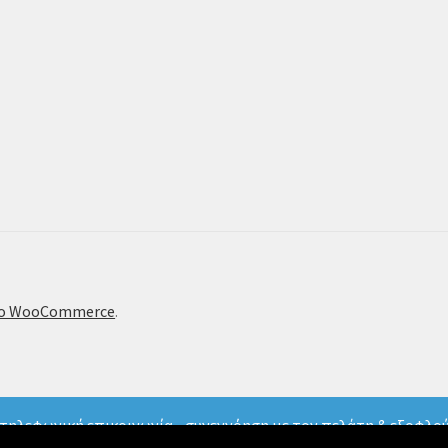
το WooCommerce
.
τηλεφωνική επικοινωνία - συνεννόηση με τον πελάτη & εξοφλού