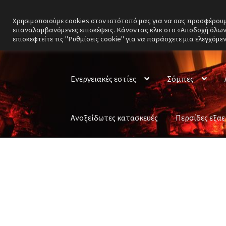
Χρησιμοποιούμε cookies στον ιστότοπό μας για να σας προσφέρουμε 
Απευθείας
Μετάβαση
επαναλαμβανόμενες επισκέψεις. Κάνοντας κλικ στο «Αποδοχή όλων»
μετάβαση
σε
επισκεφτείτε τις "Ρυθμίσεις cookie" για να παράσχετε μια ελεγχόμε
στην
περιεχόμενο
πλοήγηση
Ενεργειακές εστίες
Σόμπες
Ανοξείδωτες κατασκευές
Περσίδες εξα