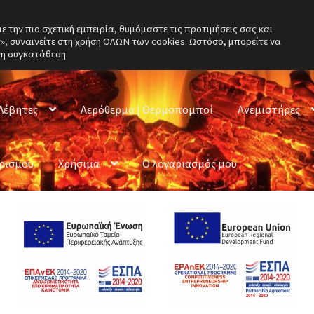
την πιο σχετική εμπειρία, θυμόμαστε τις προτιμήσεις σας και
, συναινείτε στη χρήση ΟΛΩΝ των cookies. Ωστόσο, μπορείτε να
νη συγκατάθεση.
Λέβητες
Αερόθερμα | Θερμοπομποί
Ανεμιστήρες
ερισμού
Χρήσιμα
Ο λογαριασμός μου