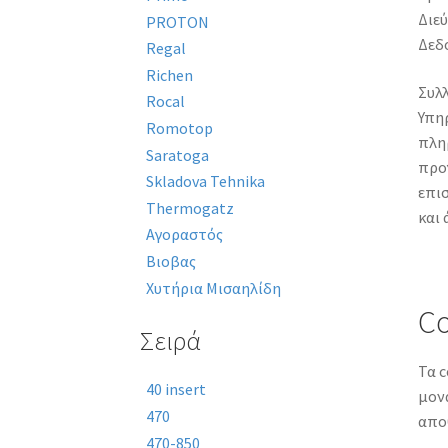
Διε
PROTON
Δεδ
Regal
Richen
Συλ
Rocal
Υπη
Romotop
πλη
Saratoga
προ
Skladova Tehnika
επισ
Thermogatz
και 
Αγοραστός
Βιοβας
Χυτήρια Μισαηλίδη
Co
Σειρά
Τα c
40 insert
μον
470
απο
470-850