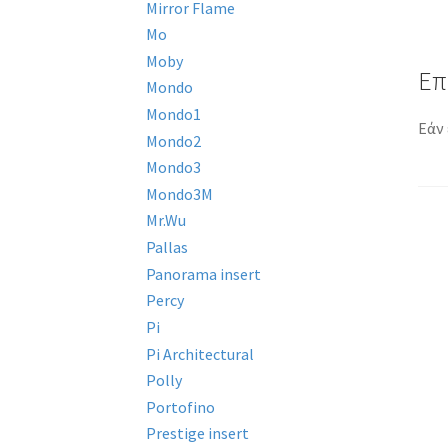
Mirror Flame
Mo
Moby
Επ
Mondo
Mondo1
Εάν 
Mondo2
Mondo3
Mondo3M
Mr.Wu
Pallas
Π
Panorama insert
ά
Percy
Pi
Pi Architectural
Polly
Portofino
Prestige insert