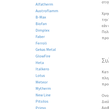
στη
Alfatherm
Austroflamm
Χρη
B-Max
την
Biofan
εάν
Dimplex
Πολι
Faber
προ
Ferroli
Gekas Metal
GlowFire
Συ
Heta
Italkero
Κατά
Lotus
πλη
Meteor
προ
Mytherm
New Line
Ονο
Pitsilos
Διε
Αρι
Primo