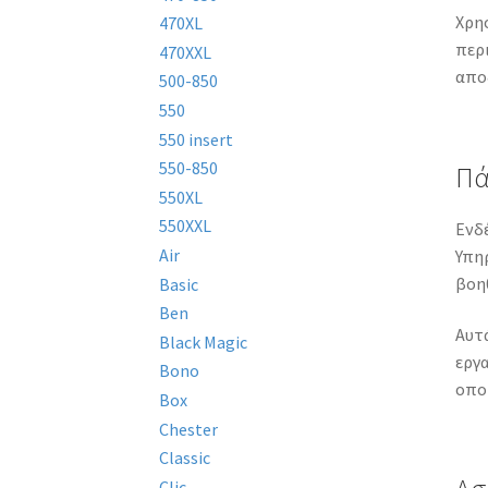
Χρη
470XL
περι
470XXL
αποδ
500-850
550
550 insert
550-850
Πά
550XL
550XXL
Ενδέ
Air
Υπηρ
βοη
Basic
Ben
Αυτά
Black Magic
εργα
Bono
οπο
Box
Chester
Classic
Clic