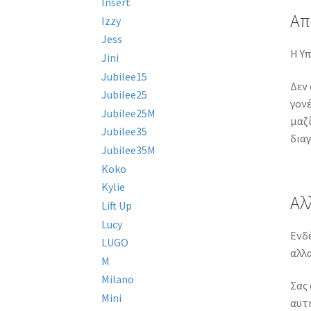
Insert
Απ
Izzy
Jess
Η Υπ
Jini
Jubilee15
Δεν 
Jubilee25
γονέ
Jubilee25M
μαζί
Jubilee35
δια
Jubilee35M
Koko
Kylie
Αλ
Lift Up
Lucy
Ενδέ
LUGO
αλλα
M
Milano
Σας 
Mini
αυτή