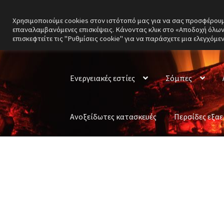
Χρησιμοποιούμε cookies στον ιστότοπό μας για να σας προσφέρουμε 
Απευθείας
Μετάβαση
επαναλαμβανόμενες επισκέψεις. Κάνοντας κλικ στο «Αποδοχή όλων»
μετάβαση
σε
επισκεφτείτε τις "Ρυθμίσεις cookie" για να παράσχετε μια ελεγχόμε
στην
περιεχόμενο
πλοήγηση
Ενεργειακές εστίες
Σόμπες
Ανοξείδωτες κατασκευές
Περσίδες εξα