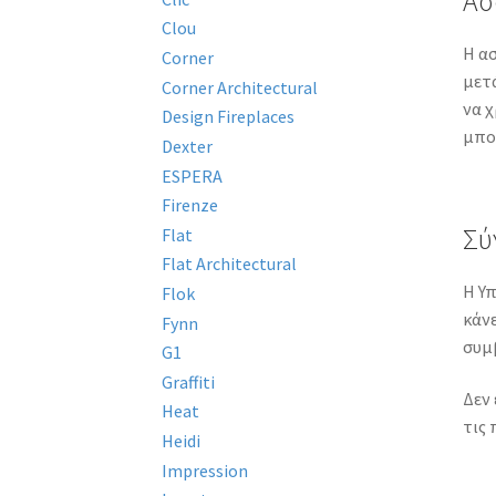
Ασ
Clou
Η ασ
Corner
μετ
Corner Architectural
να 
Design Fireplaces
μπο
Dexter
ESPERA
Firenze
Σύ
Flat
Flat Architectural
Η Υπ
Flok
κάνε
Fynn
συμ
G1
Graffiti
Δεν 
Heat
τις
Heidi
Impression