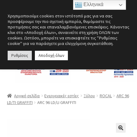
Ελληνικά
Απευθείας
Μετάβαση
Μενού
Χρησιμοποιούμε cookies στον ιστότοπό μας για να σας
μετάβαση
σε
προσφέρουμε την πιο σχετική εμπειρία, θυμόμαστε τις
στην
περιεχόμενο
προτιμήσεις σας και επαναλαμβανόμενες επισκέψεις. Κάνοντας
Επέκτα
Ενεργειακές εστίες
κλικ στο «Αποδοχή όλων», συναινείτε στη χρήση ΟΛΩΝ των
πλοήγηση
υπό-
cookies. Ωστόσο, μπορείτε να επισκεφτείτε τις "Ρυθμίσεις
cookie" για να παράσχετε μια ελεγχόμενη συγκατάθεση.
μενού
Επέκτα
Σόμπες
υπό-
Ρυθμίσεις
Αποδοχή όλων
μενού
Επέκτα
Λέβητες
υπό-
μενού
Αερόθερμα | Θερμοπομποί
Επέκτα
Ανεμιστήρες
Αρχική σελίδα
Ενεργειακές εστίες
Ξύλου
ROCAL
ARC 96
υπό-
LD/TI GRAFFITI
ARC 96 LD/LI GRAFFITI
μενού
Ανοξείδωτες κατασκευές
Περσίδες εξαερισμού