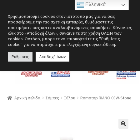
Ελληνικά
Απευθείας
Μετάβαση
Μενού
Χρησιμοποιούμε cookies στον ιστότοπό μας για να σας
μετάβαση
σε
προσφέρουμε την πιο σχετική εμπειρία, θυμόμαστε τις
στην
περιεχόμενο
προτιμήσεις σας και επαναλαμβανόμενες επισκέψεις. Κάνοντας
Επέκτα
Ενεργειακές εστίες
κλικ στο «Αποδοχή όλων», συναινείτε στη χρήση ΟΛΩΝ των
πλοήγηση
υπό-
cookies. Ωστόσο, μπορείτε να επισκεφτείτε τις "Ρυθμίσεις
cookie" για να παράσχετε μια ελεγχόμενη συγκατάθεση.
μενού
Επέκτα
Σόμπες
υπό-
Ρυθμίσεις
Αποδοχή όλων
μενού
Επέκτα
Λέβητες
υπό-
μενού
Αερόθερμα | Θερμοπομποί
Επέκτα
Ανεμιστήρες
Αρχική σελίδα
Σόμπες
Ξύλου
Romotop RIANO 03W-Stone
υπό-
μενού
Ανοξείδωτες κατασκευές
Περσίδες εξαερισμού