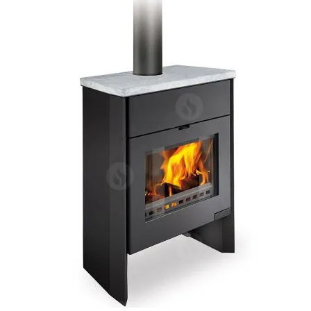
Επέκτα
Χρήσιμα
υπό-
μενού
Ο λογαριασμός μου