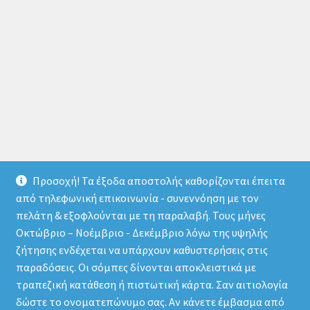
Προσοχή! Τα έξοδα αποστολής καθορίζονται έπειτα
από τηλεφωνική επικοινωνία - συνεννόηση με τον
πελάτη & εξοφλούνται με τη παραλαβή. Τους μήνες
Οκτώβριο – Νοέμβριο - Δεκέμβριο λόγω της υψηλής
© store.thermomarket.gr 2026
ζήτησης ενδέχεται να υπάρχουν καθυστερήσεις στις
Πολιτική απορρήτου
Δημιουργημένο με το
παραδόσεις. Οι σόμπες δίνονται αποκλειστικά με
WooCommerce
.
τραπεζική κατάθεση ή πιστωτική κάρτα. Σαν αιτιολογία
δώστε το ονοματεπώνυμο σας. Αν κάνετε έμβασμα από