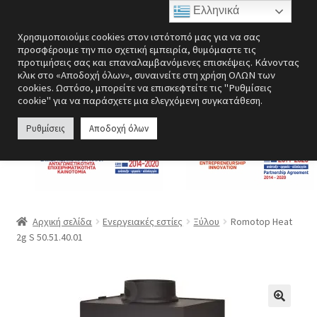
Ελληνικά
Απευθείας
Μετάβαση
Μενού
Χρησιμοποιούμε cookies στον ιστότοπό μας για να σας
μετάβαση
σε
προσφέρουμε την πιο σχετική εμπειρία, θυμόμαστε τις
στην
περιεχόμενο
προτιμήσεις σας και επαναλαμβανόμενες επισκέψεις. Κάνοντας
Επέκτα
Ενεργειακές εστίες
κλικ στο «Αποδοχή όλων», συναινείτε στη χρήση ΟΛΩΝ των
πλοήγηση
υπό-
cookies. Ωστόσο, μπορείτε να επισκεφτείτε τις "Ρυθμίσεις
cookie" για να παράσχετε μια ελεγχόμενη συγκατάθεση.
μενού
Επέκτα
Σόμπες
υπό-
Ρυθμίσεις
Αποδοχή όλων
μενού
Επέκτα
Λέβητες
υπό-
μενού
Αερόθερμα | Θερμοπομποί
Επέκτα
Ανεμιστήρες
Αρχική σελίδα
Ενεργειακές εστίες
Ξύλου
Romotop Heat
υπό-
2g S 50.51.40.01
μενού
Ανοξείδωτες κατασκευές
Περσίδες εξαερισμού