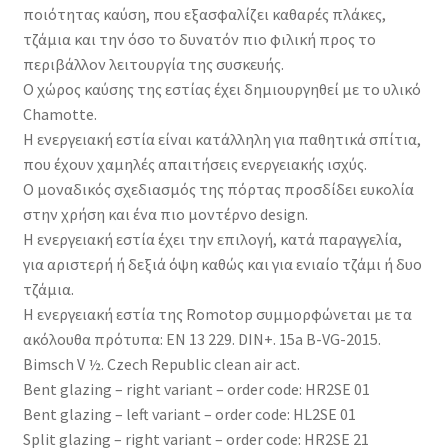
ποιότητας καύση, που εξασφαλίζει καθαρές πλάκες,
τζάμια και την όσο το δυνατόν πιο φιλική προς το
περιβάλλον λειτουργία της συσκευής.
Ο χώρος καύσης της εστίας έχει δημιουργηθεί με το υλικό
Chamotte.
Η ενεργειακή εστία είναι κατάλληλη για παθητικά σπίτια,
που έχουν χαμηλές απαιτήσεις ενεργειακής ισχύς.
Ο μοναδικός σχεδιασμός της πόρτας προσδίδει ευκολία
στην χρήση και ένα πιο μοντέρνο design.
Η ενεργειακή εστία έχει την επιλογή, κατά παραγγελία,
για αριστερή ή δεξιά όψη καθώς και για ενιαίο τζάμι ή δυο
τζάμια.
Η ενεργειακή εστία της Romotop συμμορφώνεται με τα
ακόλουθα πρότυπα: EN 13 229. DIN+. 15a B-VG-2015.
Bimsch V ½. Czech Republic clean air act.
Bent glazing – right variant – order code: HR2SE 01
Bent glazing – left variant – order code: HL2SE 01
Split glazing – right variant – order code: HR2SE 21