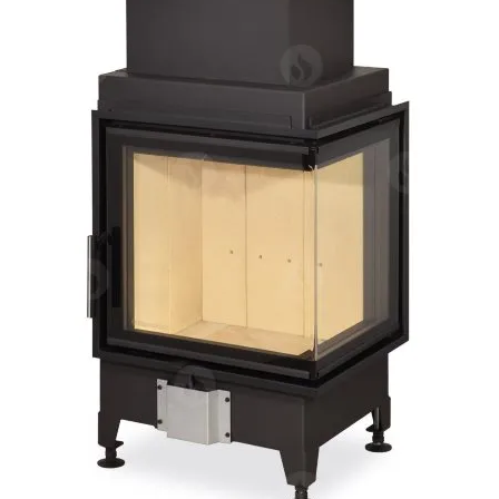
Επέκτα
Χρήσιμα
υπό-
μενού
Ο λογαριασμός μου