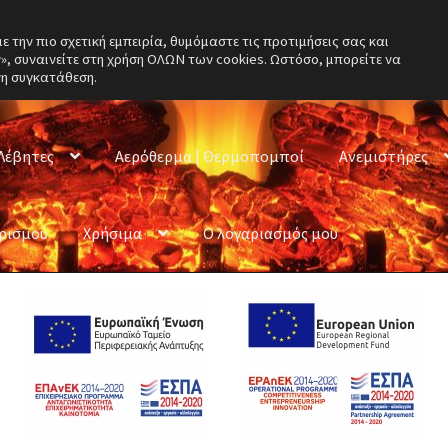
την πιο σχετική εμπειρία, θυμόμαστε τις προτιμήσεις σας και
, συναινείτε στη χρήση ΟΛΩΝ των cookies. Ωστόσο, μπορείτε να
νη συγκατάθεση.
Λέβητες
Αερόθερμα | Θερμοπομποί
Ανεμιστήρες
ερισμού
Χρήσιμα
Ο λογαριασμός μου