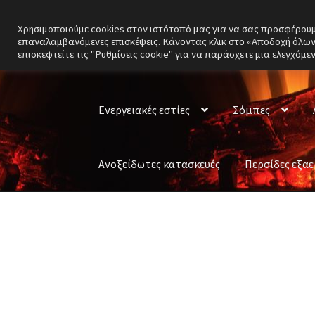
Χρησιμοποιούμε cookies στον ιστότοπό μας για να σας προσφέρουμε 
Απευθείας
Μετάβαση
επαναλαμβανόμενες επισκέψεις. Κάνοντας κλικ στο «Αποδοχή όλων»
μετάβαση
σε
επισκεφτείτε τις "Ρυθμίσεις cookie" για να παράσχετε μια ελεγχόμε
στην
περιεχόμενο
πλοήγηση
Ενεργειακές εστίες
Σόμπες
Ανοξείδωτες κατασκευές
Περσίδες εξα