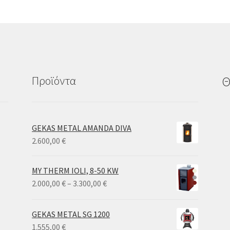
Προϊόντα
Θ
GEKAS METAL AMANDA DIVA
2.600,00
€
MY THERM IOLI, 8-50 KW
Price
2.000,00
€
–
3.300,00
€
range:
2.000,00 €
GEKAS METAL SG 1200
through
1.555,00
€