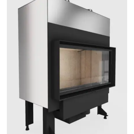
Επέκτα
Χρήσιμα
υπό-
μενού
Ο λογαριασμός μου