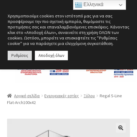
Ελληνικά
Απευθείας
Μετάβαση
Μενού
Χρησιμοποιούμε cookies στον ιστότοπό μας για να σας
μετάβαση
σε
προσφέρουμε την πιο σχετική εμπειρία, θυμόμαστε τις
στην
περιεχόμενο
προτιμήσεις σας και επαναλαμβανόμενες επισκέψεις. Κάνοντας
Επέκτα
Ενεργειακές εστίες
κλικ στο «Αποδοχή όλων», συναινείτε στη χρήση ΟΛΩΝ των
πλοήγηση
υπό-
cookies. Ωστόσο, μπορείτε να επισκεφτείτε τις "Ρυθμίσεις
cookie" για να παράσχετε μια ελεγχόμενη συγκατάθεση.
μενού
Επέκτα
Σόμπες
υπό-
Ρυθμίσεις
Αποδοχή όλων
μενού
Επέκτα
Λέβητες
υπό-
μενού
Αερόθερμα | Θερμοπομποί
Επέκτα
Ανεμιστήρες
Αρχική σελίδα
Ενεργειακές εστίες
Ξύλου
Regal S-Line
υπό-
Flat-Arch100x42
μενού
Ανοξείδωτες κατασκευές
Περσίδες εξαερισμού