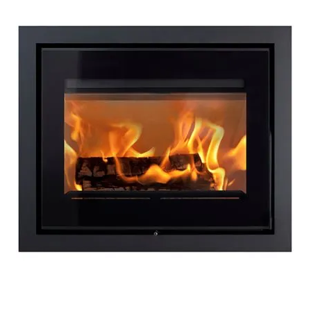
Επέκτα
Χρήσιμα
υπό-
μενού
Ο λογαριασμός μου