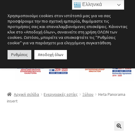
Ελληνικά
Απευθείας
Μετάβαση
Μενού
Χρησιμοποιούμε cookies στον ιστότοπό μας για να σας
μετάβαση
σε
προσφέρουμε την πιο σχετική εμπειρία, θυμόμαστε τις
στην
περιεχόμενο
προτιμήσεις σας και επαναλαμβανόμενες επισκέψεις. Κάνοντας
Επέκτα
Ενεργειακές εστίες
κλικ στο «Αποδοχή όλων», συναινείτε στη χρήση ΟΛΩΝ των
πλοήγηση
υπό-
cookies. Ωστόσο, μπορείτε να επισκεφτείτε τις "Ρυθμίσεις
cookie" για να παράσχετε μια ελεγχόμενη συγκατάθεση.
μενού
Επέκτα
Σόμπες
υπό-
Ρυθμίσεις
Αποδοχή όλων
μενού
Επέκτα
Λέβητες
υπό-
μενού
Αερόθερμα | Θερμοπομποί
Επέκτα
Ανεμιστήρες
Αρχική σελίδα
Ενεργειακές εστίες
Ξύλου
Heta Panorama
υπό-
insert
μενού
Ανοξείδωτες κατασκευές
Περσίδες εξαερισμού