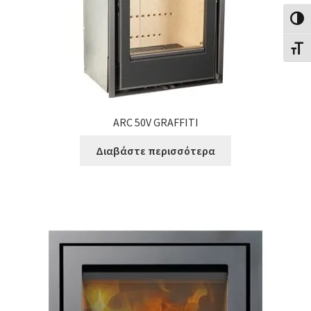
Εναλλ
Εναλλ
ARC 50V GRAFFITI
Διαβάστε περισσότερα