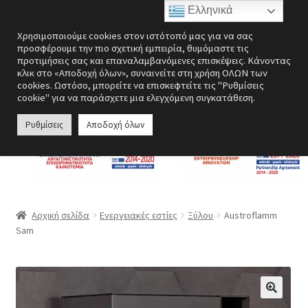
Ελληνικά
Απευθείας
Μετάβαση
Μενού
Χρησιμοποιούμε cookies στον ιστότοπό μας για να σας
μετάβαση
σε
προσφέρουμε την πιο σχετική εμπειρία, θυμόμαστε τις
στην
περιεχόμενο
προτιμήσεις σας και επαναλαμβανόμενες επισκέψεις. Κάνοντας
Επέκτα
Ενεργειακές εστίες
κλικ στο «Αποδοχή όλων», συναινείτε στη χρήση ΟΛΩΝ των
πλοήγηση
υπό-
cookies. Ωστόσο, μπορείτε να επισκεφτείτε τις "Ρυθμίσεις
cookie" για να παράσχετε μια ελεγχόμενη συγκατάθεση.
μενού
Επέκτα
Σόμπες
υπό-
Ρυθμίσεις
Αποδοχή όλων
μενού
Επέκτα
Λέβητες
υπό-
μενού
Αερόθερμα | Θερμοπομποί
Επέκτα
Ανεμιστήρες
Αρχική σελίδα
Ενεργειακές εστίες
Ξύλου
Austroflamm
υπό-
Sam
μενού
Ανοξείδωτες κατασκευές
Περσίδες εξαερισμού