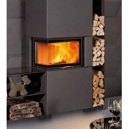
Επέκτα
Χρήσιμα
υπό-
μενού
Ο λογαριασμός μου