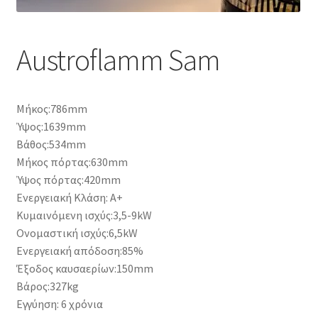
Austroflamm Sam
Μήκος:786mm
Ύψος:1639mm
Βάθος:534mm
Μήκος πόρτας:630mm
Ύψος πόρτας:420mm
Ενεργειακή Κλάση: Α+
Κυμαινόμενη ισχύς:3,5-9kW
Ονομαστική ισχύς:6,5kW
Ενεργειακή απόδοση:85%
Έξοδος καυσαερίων:150mm
Βάρος:327kg
Εγγύηση: 6 χρόνια