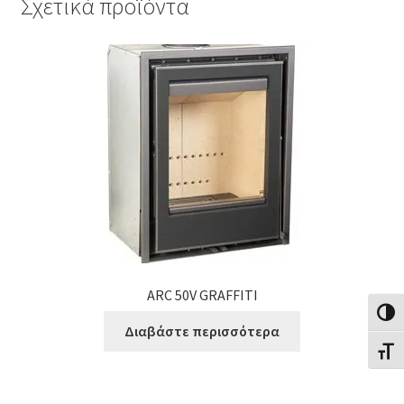
Σχετικά προϊόντα
ARC 50V GRAFFITI
Εναλλ
Διαβάστε περισσότερα
Εναλλ