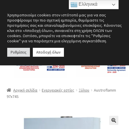
Ελληνικά
Απευθείας
Μετάβαση
Μενού
Χρησιμοποιούμε cookies στον ιστότοπό μας για να σας
μετάβαση
σε
προσφέρουμε την πιο σχετική εμπειρία, θυμόμαστε τις
στην
περιεχόμενο
προτιμήσεις σας και επαναλαμβανόμενες επισκέψεις. Κάνοντας
Επέκτα
Ενεργειακές εστίες
κλικ στο «Αποδοχή όλων», συναινείτε στη χρήση ΟΛΩΝ των
πλοήγηση
υπό-
cookies. Ωστόσο, μπορείτε να επισκεφτείτε τις "Ρυθμίσεις
cookie" για να παράσχετε μια ελεγχόμενη συγκατάθεση.
μενού
Επέκτα
Σόμπες
υπό-
Ρυθμίσεις
Αποδοχή όλων
μενού
Επέκτα
Λέβητες
υπό-
μενού
Αερόθερμα | Θερμοπομποί
Επέκτα
Ανεμιστήρες
Αρχική σελίδα
Ενεργειακές εστίες
Ξύλου
Austroflamm
υπό-
97x74S
μενού
Ανοξείδωτες κατασκευές
Περσίδες εξαερισμού