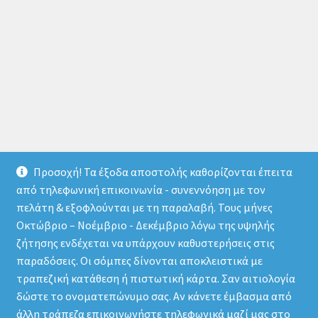
Προσοχή! Τα έξοδα αποστολής καθορίζονται έπειτα
από τηλεφωνική επικοινωνία - συνεννόηση με τον
πελάτη & εξοφλούνται με τη παραλαβή. Τους μήνες
Οκτώβριο – Νοέμβριο - Δεκέμβριο λόγω της υψηλής
© store.thermomarket.gr 2026
ζήτησης ενδέχεται να υπάρχουν καθυστερήσεις στις
Πολιτική απορρήτου
Δημιουργημένο με το
παραδόσεις. Οι σόμπες δίνονται αποκλειστικά με
WooCommerce
.
τραπεζική κατάθεση ή πιστωτική κάρτα. Σαν αιτιολογία
δώστε το ονοματεπώνυμο σας. Αν κάνετε έμβασμα από
άλλη τράπεζα επικοινωνήστε τηλεφωνικά μαζί μας στο