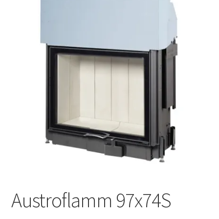
Επέκτα
Χρήσιμα
υπό-
μενού
Ο λογαριασμός μου
Austroflamm 97x74S