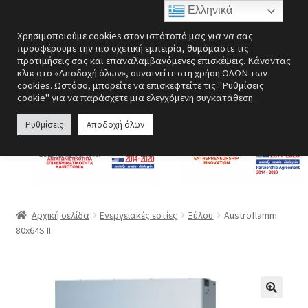
Ελληνικά
Απευθείας
Μετάβαση
Μενού
Χρησιμοποιούμε cookies στον ιστότοπό μας για να σας
μετάβαση
σε
προσφέρουμε την πιο σχετική εμπειρία, θυμόμαστε τις
στην
περιεχόμενο
προτιμήσεις σας και επαναλαμβανόμενες επισκέψεις. Κάνοντας
Επέκτα
Ενεργειακές εστίες
κλικ στο «Αποδοχή όλων», συναινείτε στη χρήση ΟΛΩΝ των
πλοήγηση
υπό-
cookies. Ωστόσο, μπορείτε να επισκεφτείτε τις "Ρυθμίσεις
cookie" για να παράσχετε μια ελεγχόμενη συγκατάθεση.
μενού
Επέκτα
Σόμπες
υπό-
Ρυθμίσεις
Αποδοχή όλων
μενού
Επέκτα
Λέβητες
υπό-
μενού
Αερόθερμα | Θερμοπομποί
Επέκτα
Ανεμιστήρες
Αρχική σελίδα
Ενεργειακές εστίες
Ξύλου
Austroflamm
υπό-
80x64S II
μενού
Ανοξείδωτες κατασκευές
Περσίδες εξαερισμού