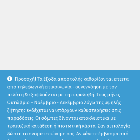
Προσοχή! Τα έξοδα αποστολής καθορίζονται έπειτα
από τηλεφωνική επικοινωνία - συνεννόηση με τον
πελάτη & εξοφλούνται με τη παραλαβή. Τους μήνες
Οκτώβριο – Νοέμβριο - Δεκέμβριο λόγω της υψηλής
© store.thermomarket.gr 2026
ζήτησης ενδέχεται να υπάρχουν καθυστερήσεις στις
Πολιτική απορρήτου
Δημιουργημένο με το
παραδόσεις. Οι σόμπες δίνονται αποκλειστικά με
WooCommerce
.
τραπεζική κατάθεση ή πιστωτική κάρτα. Σαν αιτιολογία
δώστε το ονοματεπώνυμο σας. Αν κάνετε έμβασμα από