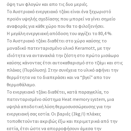
όψη των φλογών και απο τις δυο μεριές.
Το Αυστριακό ενεργειακό τζάκι είναι ένα ξεχωριστό
προϊόν υψηλής σχεδίασης που μπορεί να γίνει σημείο
αναφοράς για κάθε χώρο που θα το φιλοξενήσει.
Η μεγάλη ενεργειακή απόδοση του αγγίζει το 80,4 %.
Το Αυστριακό τζάκι διαθέτει στο χώρο καύσης το
μοναδικό πατενταρισμένο υλικό Keramott, με την
ιδιότητα να αντανακλά την ζέστη στο πρώτο μισάωρο
καύσης κάνοντας έτσι αυτοκαθαρισμό στο τζάμι και στις
πλάκες (Πυρόλυση). Στην συνέχεια το υλικό αφήνει την
θερμότητα να το διαπεράσει και να “βγεί” απο τον
θερμοθάλαμο.
Το ενεργειακό τζάκι διαθέτει, κατά παραγγελία, το
πατενταρισμένο σύστημα Heat memory system, μια
υψηλά αποδοτική λύση θερμοσυσσώρευσης για την
ενεργειακή σας εστία. Οι βαριές (3kg/l) πλάκες
τοποθετούνται ακριβώς έξω και περιμετρικά από την
εστία, έτσι ώστε να απορροφήσουν άμεσα την