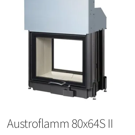
Επέκτα
Χρήσιμα
υπό-
μενού
Ο λογαριασμός μου
Austroflamm 80x64S II