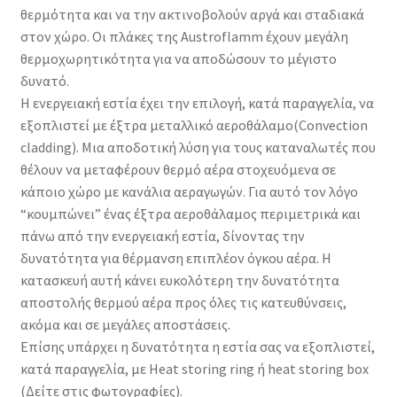
θερμότητα και να την ακτινοβολούν αργά και σταδιακά
στον χώρο. Οι πλάκες της Austroflamm έχουν μεγάλη
θερμοχωρητικότητα για να αποδώσουν το μέγιστο
δυνατό.
Η ενεργειακή εστία έχει την επιλογή, κατά παραγγελία, να
εξοπλιστεί με έξτρα μεταλλικό αεροθάλαμο(Convection
cladding). Μια αποδοτική λύση για τους καταναλωτές που
θέλουν να μεταφέρουν θερμό αέρα στοχευόμενα σε
κάποιο χώρο με κανάλια αεραγωγών. Για αυτό τον λόγο
“κουμπώνει” ένας έξτρα αεροθάλαμος περιμετρικά και
πάνω από την ενεργειακή εστία, δίνοντας την
δυνατότητα για θέρμανση επιπλέον όγκου αέρα. Η
κατασκευή αυτή κάνει ευκολότερη την δυνατότητα
αποστολής θερμού αέρα προς όλες τις κατευθύνσεις,
ακόμα και σε μεγάλες αποστάσεις.
Επίσης υπάρχει η δυνατότητα η εστία σας να εξοπλιστεί,
κατά παραγγελία, με Heat storing ring ή heat storing box
(Δείτε στις φωτογραφίες).