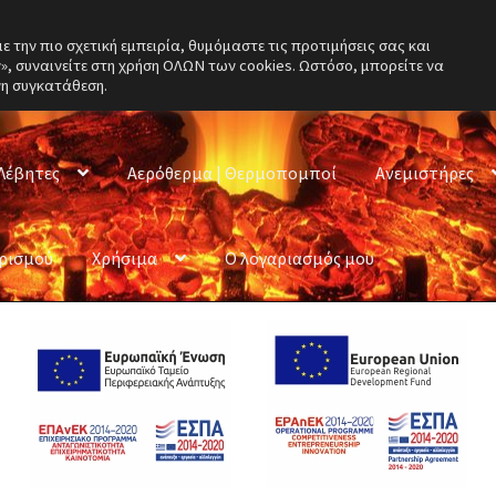
την πιο σχετική εμπειρία, θυμόμαστε τις προτιμήσεις σας και
, συναινείτε στη χρήση ΟΛΩΝ των cookies. Ωστόσο, μπορείτε να
νη συγκατάθεση.
Λέβητες
Αερόθερμα | Θερμοπομποί
Ανεμιστήρες
ερισμού
Χρήσιμα
Ο λογαριασμός μου