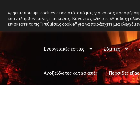
Χρησιμοποιούμε cookies στον ιστότοπό μας για να σας προσφέρουμε 
Απευθείας
Μετάβαση
επαναλαμβανόμενες επισκέψεις. Κάνοντας κλικ στο «Αποδοχή όλων»
μετάβαση
σε
επισκεφτείτε τις "Ρυθμίσεις cookie" για να παράσχετε μια ελεγχόμε
στην
περιεχόμενο
πλοήγηση
Ενεργειακές εστίες
Σόμπες
Ανοξείδωτες κατασκευές
Περσίδες εξα