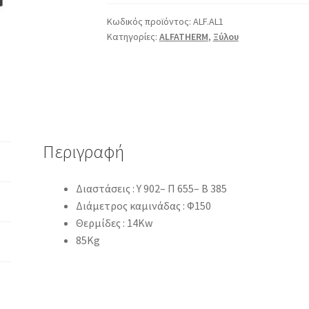
Κωδικός προϊόντος:
ALF.AL1
Κατηγορίες:
ALFATHERM
,
Ξύλου
Περιγραφή
Διαστάσεις : Υ 902– Π 655– Β 385
Διάμετρος καμινάδας : Φ150
Θερμίδες : 14Kw
85Kg