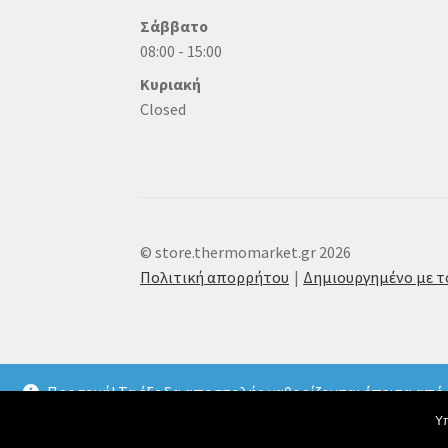
Σάββατο
08:00 - 15:00
Κυριακή
Closed
© store.thermomarket.gr 2026
Πολιτική απορρήτου
Δημιουργημένο με 
Προσοχή! Τα έξοδα αποστολής καθορίζονται έπειτα από 
Δεκέμβριο λόγω της υψηλής ζήτησης ενδέχεται να υπάρχουν 
Υπ
αιτιολογία δώστε το ονοματεπώνυμο σας. Αν κάνετε έμβασμ