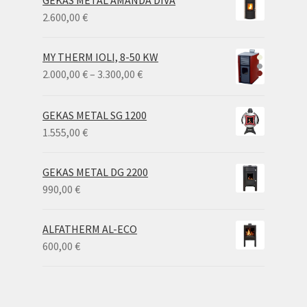
2.600,00
€
MY THERM IOLI, 8-50 KW
Price
2.000,00
€
–
3.300,00
€
range:
2.000,00 €
GEKAS METAL SG 1200
through
1.555,00
€
3.300,00 €
GEKAS METAL DG 2200
990,00
€
ALFATHERM AL-ECO
600,00
€