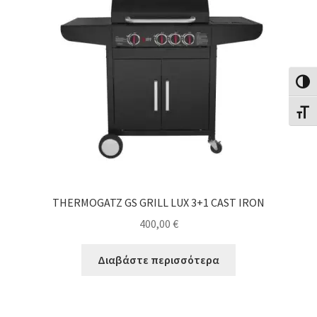
Εναλλ
Εναλλ
THERMΟGATZ GS GRILL LUX 3+1 CAST IRON
400,00
€
Διαβάστε περισσότερα