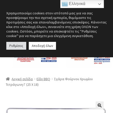
Ελληνικά
Απευθείας
Μετάβαση
Μενού
Χρησιμοποιούμε cookies στον ιστότοπό μας για να σας
μετάβαση
σε
προσφέρουμε την πιο σχετική εμπειρία, θυμόμαστε τις
στην
περιεχόμενο
προτιμήσεις σας και επαναλαμβανόμενες επισκέψεις. Κάνοντας
Επέκτα
Ενεργειακές εστίες
κλικ στο «Αποδοχή όλων», συναινείτε στη χρήση ΟΛΩΝ των
πλοήγηση
υπό-
cookies. Ωστόσο, μπορείτε να επισκεφτείτε τις "Ρυθμίσεις
cookie" για να παράσχετε μια ελεγχόμενη συγκατάθεση.
μενού
Επέκτα
Σόμπες
υπό-
Ρυθμίσεις
Αποδοχή όλων
μενού
Επέκτα
Λέβητες
υπό-
μενού
Αερόθερμα | Θερμοπομποί
Επέκτα
Ανεμιστήρες
Αρχική σελίδα
Είδη BBQ
Σχάρα Φούρνου Χρωμίου
υπό-
Τετράγωνη Γ (25 X 18)
μενού
Ανοξείδωτες κατασκευές
Περσίδες εξαερισμού