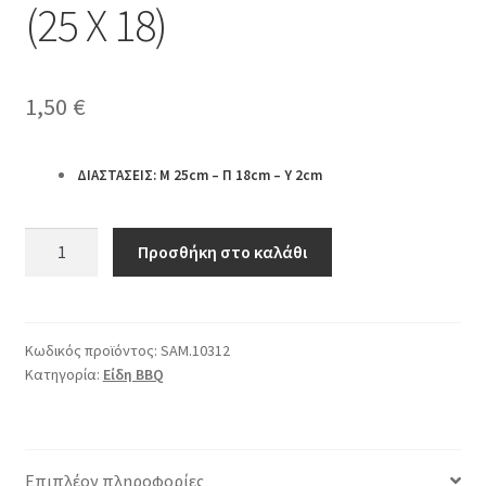
(25 X 18)
1,50
€
ΔΙΑΣΤΑΣΕΙΣ: Μ 25cm – Π 18cm – Υ 2cm
Σχάρα
Προσθήκη στο καλάθι
Φούρνου
Χρωμίου
Τετράγωνη
Γ
Κωδικός προϊόντος:
SAM.10312
Κατηγορία:
Είδη BBQ
(25
X
18)
ποσότητα
Επιπλέον πληροφορίες