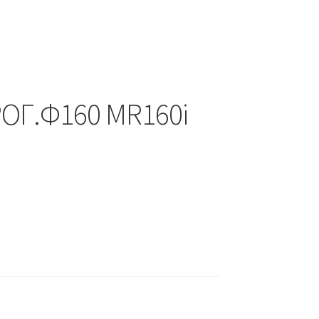
ΡΟΓ.Φ160 MR160i