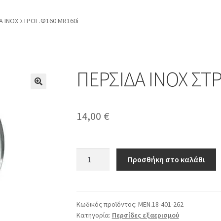
Α ΙΝΟΧ ΣΤΡΟΓ.Φ160 MR160i
ΠΕΡΣΙΔΑ ΙΝΟΧ ΣΤ
14,00
€
ΠΕΡΣΙΔΑ
Προσθήκη στο καλάθι
ΙΝΟΧ
ΣΤΡΟΓ.Φ160
MR160i
ποσότητα
Κωδικός προϊόντος:
ΜΕΝ.18-401-262
Κατηγορία:
Περσίδες εξαερισμού