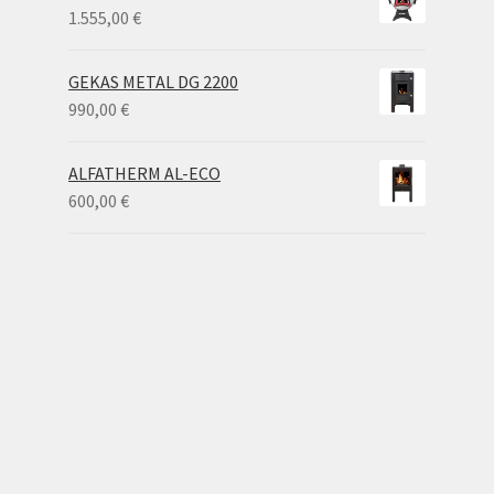
through
1.555,00
€
3.300,00 €
GEKAS METAL DG 2200
990,00
€
ALFATHERM AL-ECO
600,00
€