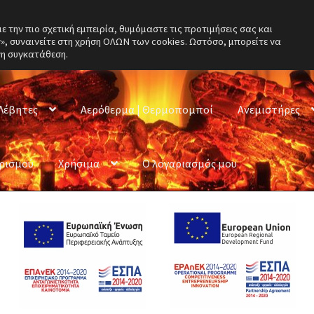
την πιο σχετική εμπειρία, θυμόμαστε τις προτιμήσεις σας και
, συναινείτε στη χρήση ΟΛΩΝ των cookies. Ωστόσο, μπορείτε να
νη συγκατάθεση.
Λέβητες
Αερόθερμα | Θερμοπομποί
Ανεμιστήρες
ερισμού
Χρήσιμα
Ο λογαριασμός μου