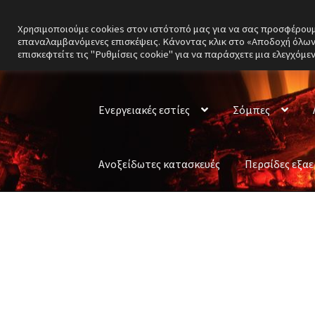
Χρησιμοποιούμε cookies στον ιστότοπό μας για να σας προσφέρουμε 
Απευθείας
Μετάβαση
επαναλαμβανόμενες επισκέψεις. Κάνοντας κλικ στο «Αποδοχή όλων»
μετάβαση
σε
επισκεφτείτε τις "Ρυθμίσεις cookie" για να παράσχετε μια ελεγχόμε
στην
περιεχόμενο
πλοήγηση
Ενεργειακές εστίες
Σόμπες
Ανοξείδωτες κατασκευές
Περσίδες εξα