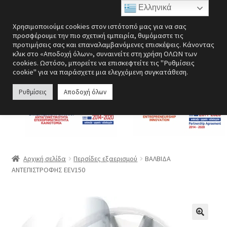
Ελληνικά
Απευθείας
Μετάβαση
Μενού
Χρησιμοποιούμε cookies στον ιστότοπό μας για να σας
μετάβαση
σε
προσφέρουμε την πιο σχετική εμπειρία, θυμόμαστε τις
στην
περιεχόμενο
προτιμήσεις σας και επαναλαμβανόμενες επισκέψεις. Κάνοντας
Επέκτα
Ενεργειακές εστίες
κλικ στο «Αποδοχή όλων», συναινείτε στη χρήση ΟΛΩΝ των
πλοήγηση
υπό-
cookies. Ωστόσο, μπορείτε να επισκεφτείτε τις "Ρυθμίσεις
cookie" για να παράσχετε μια ελεγχόμενη συγκατάθεση.
μενού
Επέκτα
Σόμπες
υπό-
Ρυθμίσεις
Αποδοχή όλων
μενού
Επέκτα
Λέβητες
υπό-
μενού
Αερόθερμα | Θερμοπομποί
Επέκτα
Ανεμιστήρες
Αρχική σελίδα
Περσίδες εξαερισμού
ΒΑΛΒΙΔΑ
υπό-
ΑΝΤΕΠΙΣΤΡΟΦΗΣ EEV150
μενού
Ανοξείδωτες κατασκευές
Περσίδες εξαερισμού