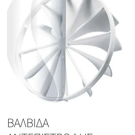
Επέκτα
Χρήσιμα
υπό-
μενού
Ο λογαριασμός μου
ΒΑΛΒΙΔΑ