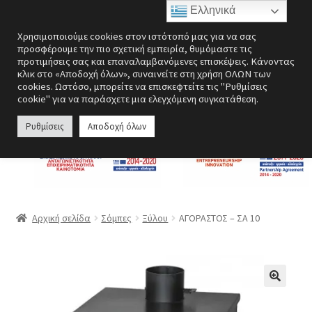
Ελληνικά
Απευθείας
Μετάβαση
Μενού
Χρησιμοποιούμε cookies στον ιστότοπό μας για να σας
μετάβαση
σε
προσφέρουμε την πιο σχετική εμπειρία, θυμόμαστε τις
στην
περιεχόμενο
προτιμήσεις σας και επαναλαμβανόμενες επισκέψεις. Κάνοντας
Επέκτα
Ενεργειακές εστίες
κλικ στο «Αποδοχή όλων», συναινείτε στη χρήση ΟΛΩΝ των
πλοήγηση
υπό-
cookies. Ωστόσο, μπορείτε να επισκεφτείτε τις "Ρυθμίσεις
cookie" για να παράσχετε μια ελεγχόμενη συγκατάθεση.
μενού
Επέκτα
Σόμπες
υπό-
Ρυθμίσεις
Αποδοχή όλων
μενού
Επέκτα
Λέβητες
υπό-
μενού
Αερόθερμα | Θερμοπομποί
Επέκτα
Ανεμιστήρες
Αρχική σελίδα
Σόμπες
Ξύλου
ΑΓΟΡΑΣΤΟΣ – ΣΑ 10
υπό-
μενού
Ανοξείδωτες κατασκευές
Περσίδες εξαερισμού