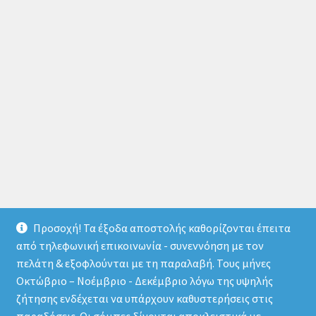
Προσοχή! Τα έξοδα αποστολής καθορίζονται έπειτα
από τηλεφωνική επικοινωνία - συνεννόηση με τον
πελάτη & εξοφλούνται με τη παραλαβή. Τους μήνες
Οκτώβριο – Νοέμβριο - Δεκέμβριο λόγω της υψηλής
© store.thermomarket.gr 2026
ζήτησης ενδέχεται να υπάρχουν καθυστερήσεις στις
Πολιτική απορρήτου
Δημιουργημένο με το