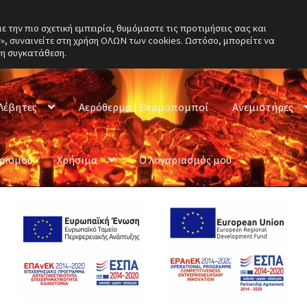
την πιο σχετική εμπειρία, θυμόμαστε τις προτιμήσεις σας και
, συναινείτε στη χρήση ΟΛΩΝ των cookies. Ωστόσο, μπορείτε να
νη συγκατάθεση.
Λέβητες
Αερόθερμα | Θερμοπομποί
Ανεμιστήρες
ερισμού
Χρήσιμα
Ο λογαριασμός μου