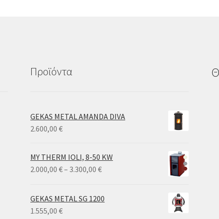
Προϊόντα
Θ
GEKAS METAL AMANDA DIVA
2.600,00
€
MY THERM IOLI, 8-50 KW
Price
2.000,00
€
–
3.300,00
€
range:
2.000,00 €
GEKAS METAL SG 1200
through
1.555,00
€
3.300,00 €