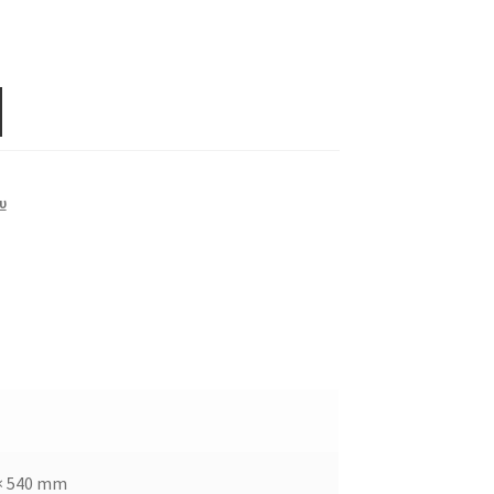
υ
 × 540 mm