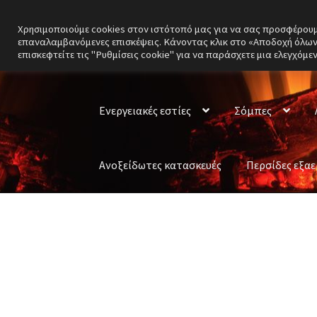
Χρησιμοποιούμε cookies στον ιστότοπό μας για να σας προσφέρουμε 
Απευθείας
Μετάβαση
επαναλαμβανόμενες επισκέψεις. Κάνοντας κλικ στο «Αποδοχή όλων»
μετάβαση
σε
επισκεφτείτε τις "Ρυθμίσεις cookie" για να παράσχετε μια ελεγχόμε
στην
περιεχόμενο
πλοήγηση
Ενεργειακές εστίες
Σόμπες
Ανοξείδωτες κατασκευές
Περσίδες εξα