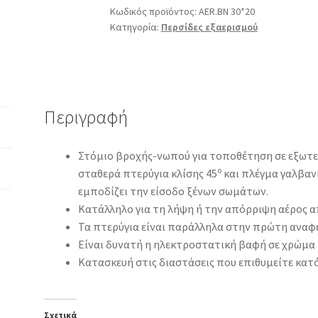
ΒΝ
Κωδικός προϊόντος:
AER.BN 30*20
Κατηγορία:
Περσίδες εξαερισμού
30*20
ποσότητα
Περιγραφή
Στόμιο βροχής-νωπού για τοποθέτηση σε εξωτε
ο
σταθερά πτερύγια κλίσης 45
και πλέγμα γαλβαν
εμποδίζει την είσοδο ξένων σωμάτων.
Κατάλληλo για τη λήψη ή την απόρριψη αέρος α
Τα πτερύγια είναι παράλληλα στην πρώτη αναφ
Είναι δυνατή η ηλεκτροστατική βαφή σε χρώμα 
Κατασκευή στις διαστάσεις που επιθυμείτε κατ
Σχετικά