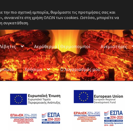
την πιο σχετική εμπειρία, θυμόμαστε τις προτιμήσεις σας και
, συναινείτε στη χρήση ΟΛΩΝ των cookies. Ωστόσο, μπορείτε να
νη συγκατάθεση.
Λέβητες
Αερόθερμα | Θερμοπομποί
Ανεμιστήρες
ερισμού
Χρήσιμα
Ο λογαριασμός μου