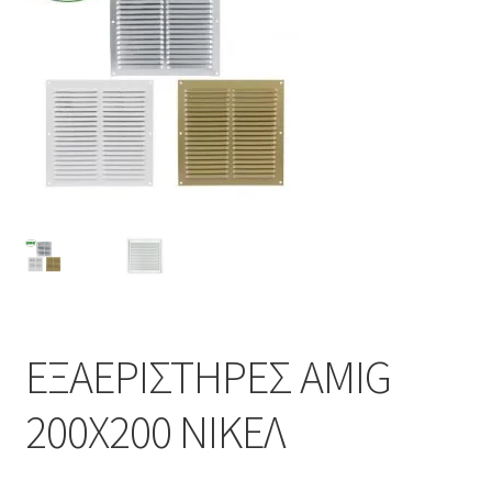
Επέκτα
Χρήσιμα
υπό-
μενού
Ο λογαριασμός μου
ΕΞΑΕΡΙΣΤΗΡΕΣ AMIG
200Χ200 ΝΙΚΕΛ