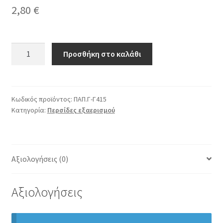
2,80
€
ΕΞΑΕΡΙΣΤΗΡΕΣ
Προσθήκη στο καλάθι
AMIG
200Χ200
ΝΙΚΕΛ
ποσότητα
Κωδικός προϊόντος:
ΠΑΠ.Γ-Γ415
Κατηγορία:
Περσίδες εξαερισμού
Αξιολογήσεις (0)
Αξιολογήσεις