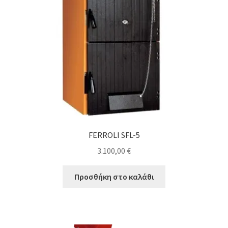
μπορούν
να
επιλεγούν
στη
σελίδα
του
προϊόντος
FERROLI SFL-5
3.100,00
€
Προσθήκη στο καλάθι