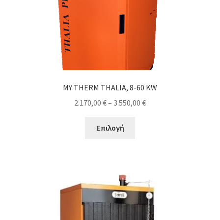
σελίδα
του
προϊόντος
MY THERM THALIA, 8-60 KW
Price
2.170,00
€
–
3.550,00
€
range:
Αυτό
2.170,00 €
Επιλογή
το
through
προϊόν
3.550,00 €
έχει
πολλαπλές
παραλλαγές.
Οι
επιλογές