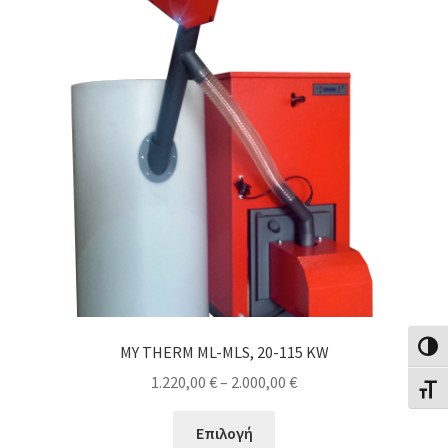
Εναλλ
MY THERM ML-MLS, 20-115 KW
Price
1.220,00
€
–
2.000,00
€
Εναλλ
range:
Αυτό
1.220,00 €
Επιλογή
το