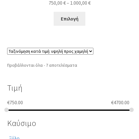
Price
750,00
€
–
1.000,00
€
range:
Αυτό
750,00 €
Επιλογή
το
through
προϊόν
1.000,00 €
έχει
πολλαπλές
παραλλαγές.
Οι
Sorted
Προβάλλονται όλα - 7 αποτελέσματα
επιλογές
by
μπορούν
price:
να
high
Τιμή
to
επιλεγούν
low
στη
€
750.00
€
4700.00
σελίδα
του
Καύσιμο
προϊόντος
Ξύλο