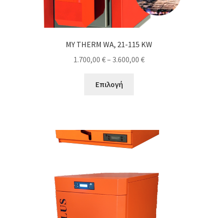
MY THERM WA, 21-115 KW
Price
1.700,00
€
–
3.600,00
€
range:
Αυτό
1.700,00 €
Επιλογή
το
through
προϊόν
3.600,00 €
έχει
πολλαπλές
παραλλαγές.
Οι
επιλογές
μπορούν
να
επιλεγούν
στη