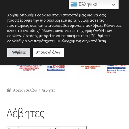
Ελληνικά
Απευθείας
Μετάβαση
Μενού
Χρησιμοποιούμε cookies στον ιστότοπό μας για να σας
μετάβαση
σε
προσφέρουμε την πιο σχετική εμπειρία, θυμόμαστε τις
στην
περιεχόμενο
προτιμήσεις σας και επαναλαμβανόμενες επισκέψεις. Κάνοντας
Επέκτα
Ενεργειακές εστίες
κλικ στο «Αποδοχή όλων», συναινείτε στη χρήση ΟΛΩΝ των
πλοήγηση
υπό-
cookies. Ωστόσο, μπορείτε να επισκεφτείτε τις "Ρυθμίσεις
cookie" για να παράσχετε μια ελεγχόμενη συγκατάθεση.
μενού
Επέκτα
Σόμπες
υπό-
Ρυθμίσεις
Αποδοχή όλων
μενού
Επέκτα
Λέβητες
υπό-
μενού
Αερόθερμα | Θερμοπομποί
Επέκτα
Ανεμιστήρες
Αρχική σελίδα
Λέβητες
υπό-
μενού
Ανοξείδωτες κατασκευές
Λέβητες
Περσίδες εξαερισμού