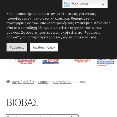
Ελληνικά
Απευθείας
Μετάβαση
Μενού
Χρησιμοποιούμε cookies στον ιστότοπό μας για να σας
μετάβαση
σε
προσφέρουμε την πιο σχετική εμπειρία, θυμόμαστε τις
στην
περιεχόμενο
προτιμήσεις σας και επαναλαμβανόμενες επισκέψεις. Κάνοντας
Επέκτα
Ενεργειακές εστίες
κλικ στο «Αποδοχή όλων», συναινείτε στη χρήση ΟΛΩΝ των
πλοήγηση
υπό-
cookies. Ωστόσο, μπορείτε να επισκεφτείτε τις "Ρυθμίσεις
cookie" για να παράσχετε μια ελεγχόμενη συγκατάθεση.
μενού
Επέκτα
Σόμπες
υπό-
Ρυθμίσεις
Αποδοχή όλων
μενού
Επέκτα
Λέβητες
υπό-
μενού
Αερόθερμα | Θερμοπομποί
Επέκτα
Ανεμιστήρες
Αρχική σελίδα
Σόμπες
Πετρελαίου
ΒΙΟΒΑΣ
υπό-
μενού
Ανοξείδωτες κατασκευές
ΒΙΟΒΑΣ
Περσίδες εξαερισμού